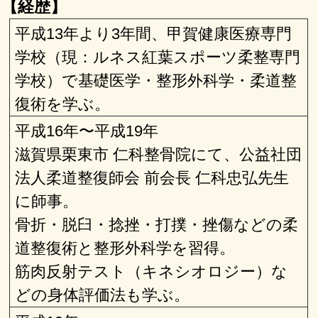
【経歴】
平成13年より3年間、甲賀健康医療専門
学校（現：ルネス紅葉スポーツ柔整専門
学校）で基礎医学・整形外科学・柔道整
復術を学ぶ。
平成16年〜平成19年
滋賀県栗東市 仁科整骨院にて、公益社団
法人柔道整復師会 前会長 仁科忠弘先生
に師事。
骨折・脱臼・捻挫・打撲・挫傷などの柔
道整復術と整形外科学を習得。
筋肉反射テスト（キネシオロジー）な
どの身体評価法も学ぶ。