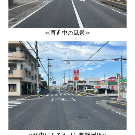
≪直進中の風景≫