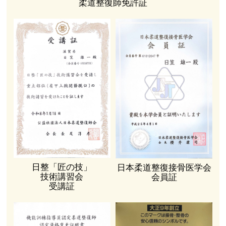
柔道整復師免許証
日整「匠の技」
日本柔道整復接骨医学会
技術講習会
会員証
受講証